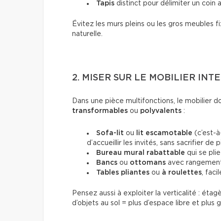
Tapis
distinct pour délimiter un coin a
Évitez les murs pleins ou les gros meubles fi
naturelle.
2. MISER SUR LE MOBILIER INT
Dans une pièce multifonctions, le mobilier 
transformables
ou
polyvalents
:
Sofa-lit
ou
lit escamotable
(c’est-à
d’accueillir les invités, sans sacrifier de 
Bureau mural rabattable
qui se plie
Bancs
ou
ottomans
avec rangement
Tables pliantes
ou
à roulettes
, faci
Pensez aussi à exploiter la verticalité : ét
d’objets au sol = plus d’espace libre et plus g